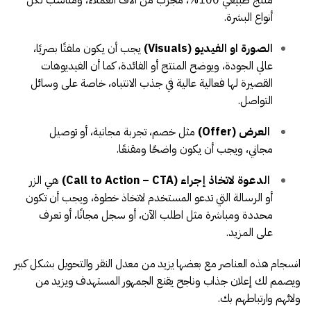
منتج طبيعي 100%، مجرب من آلاف العملاء، ومناسب لكل
أنواع البشرة.
الصورة او الفيديو (Visuals)
يجب أن يكون ملفتًا بصريًا،
عالي الجودة، ويوضح المنتج أو الفائدة، كما أن الفيديوهات
القصيرة لها فعالية عالية في جذب الانتباه، خاصة على وسائل
التواصل.
العرض (Offer)
مثل خصم، تجربة مجانية، أو توصيل
مجاني، ويجب أن يكون واضحًا ومقنعًا.
الدعوة لاتخاذ إجراء (Call to Action – CTA)
هي الزر
أو الرسالة التي تدعو المستخدم لاتخاذ خطوة، ويجب أن تكون
محددة ومباشرة مثل اطلب الآن، أو سجل مجانًا، أو تعرف
على المزيد.
انسجام هذه العناصر مع بعضها يزيد من معدل النقر والتحويل بشكل كبير
ويصمم لك إعلان جذاب وناجح يقنع الجمهور المستهدف ويزيد من
ولائهم وارتباطهم بك.