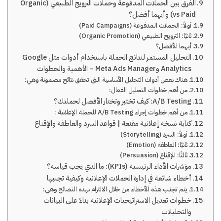
الفرق بين الحملات المدفوعة وحملات الترويج الطبيعي (Organic
vs Paid) وأيهما أفضل؟
أولاً: الحملات المدفوعة (Paid Campaigns)
ثانيًا: الترويج الطبيعي (Organic Promotion)
أيهما الأفضل؟
التحليل المستمر لنتائج الحملة باستخدام أدوات مثل Google
Analytics وMeta Ads Manager – الأهمية والخطوات
هناك بعض أدوات التحليل الأساسية التي تحقق نتائج مضمونة وهي:
من أهم خطوات التحليل الفعال:
A/B Testing: كيف تختبر وتختار الأفضل لحملتك؟
من أهم خطوات إجراء A/B Testing للحملة الإعلانية :
كتابة نسخة إعلانية مقنعة | قواعد السرد والعاطفة والإقناع
أولاً: السرد (Storytelling)
ثانيًا: العاطفة (Emotion)
ثالثًا: الإقناع (Persuasion)
مؤشرات الأداء الرئيسية (KPIs): ما الذي يجب قياسه؟
أخطاء شائعة في إدارة الحملات الإعلانية وكيفية تجنبها
يتم تجنب هذه الأخطاء من خلال الالتزام بهذه النصائح وهي:
خطوات تعديل الاستراتيجيات الإعلانية بناءً على البيانات
والتحليلات