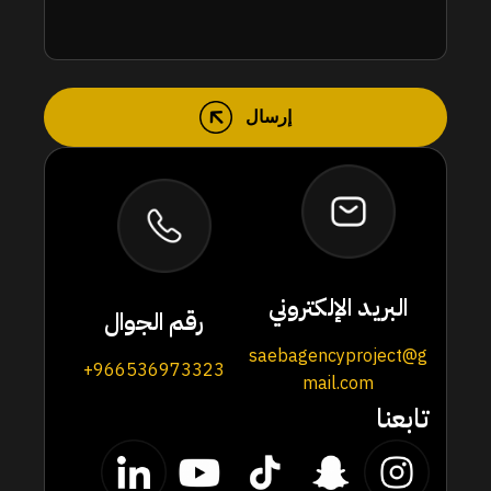
إرسال
البريد الإلكتروني
رقم الجوال
saebagencyproject@g
966536973323+
mail.com
تابعنا